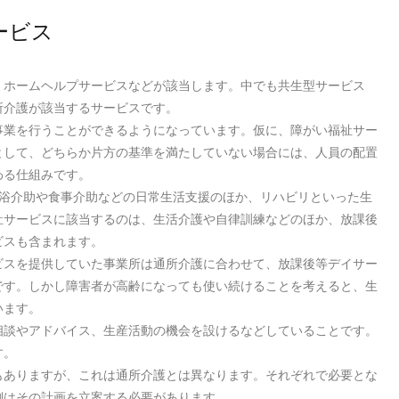
ービス
、ホームヘルプサービスなどが該当します。中でも共生型サービス
所介護が該当するサービスです。
事業を行うことができるようになっています。仮に、障がい福祉サー
として、どちらか片方の基準を満たしていない場合には、人員の配置
わる仕組みです。
入浴介助や食事介助などの日常生活支援のほか、リハビリといった生
祉サービスに該当するのは、生活介護や自律訓練などのほか、放課後
ビスも含まれます。
ビスを提供していた事業所は通所介護に合わせて、放課後等デイサー
です。しかし障害者が高齢になっても使い続けることを考えると、生
います。
相談やアドバイス、生産活動の機会を設けるなどしていることです。
す。
もありますが、これは通所介護とは異なります。それぞれで必要とな
側はその計画を立案する必要があります。