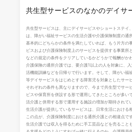
共生型サービスのなかのデイサ
共生型サービスは、主にデイサービスやショートステイ
は、障がい福祉サービスの生活介護や介護保険制度の通
基本的にどちらかの条件を満たしていれば、もう片方の
ビスおよび介護保険制度上のサービスを提供する事業所
などの規定の条件をクリアしているかどうかで報酬がか
介護保険の通所介護では、要介護1以上の人を対象に、
活機能訓練などを日帰りで行います。そして、障がい福
等デイサービスをはじめとする障害児を対象としたサー
それぞれの条件も異なりますので、今まで共生型でサー
ビスや保育所を併設する形で運用してきたところが多い
活介護と併用する形で運用する施設の増加が期待されて
生活介護が提供しているサービスは、日常生活における
この点が、介護保険制度における通所介護との相違点で
生活介護では収入を得るために手工芸品などを売ること
る支援をどのようにすれば一緒に行えるのか、介護職員