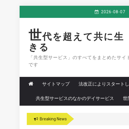
Skip
2026-08-07
to
content
世
代を超えて共に生
きる
「共生型サービス」のすべてをまとめたサイ
です
サイトマップ
法改正によりスタート
共生型サービスのなかのデイサービス
世
Breaking News